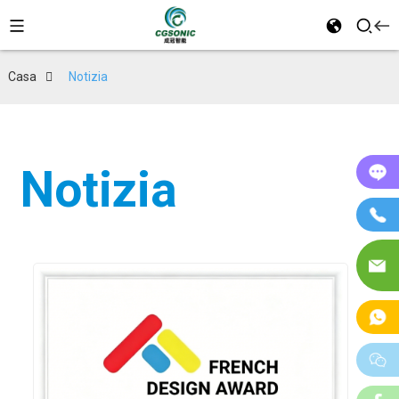
Casa
Notizia
Notizia
On
T
E-
Ma
W
w