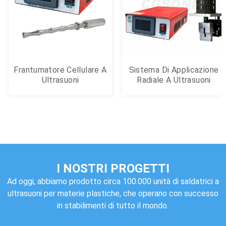
Frantumatore Cellulare A
Sistema Di Applicazione
Ultrasuoni
Radiale A Ultrasuoni
Omogeneizzatore
Ultrasuoni ...
I NOSTRI PROGETTI
Ad oggi, abbiamo prodotto circa 100.000 unità di saldatrici a
ultrasuoni per materie plastiche, che operano con successo
in stabilimenti di tutto il mondo.