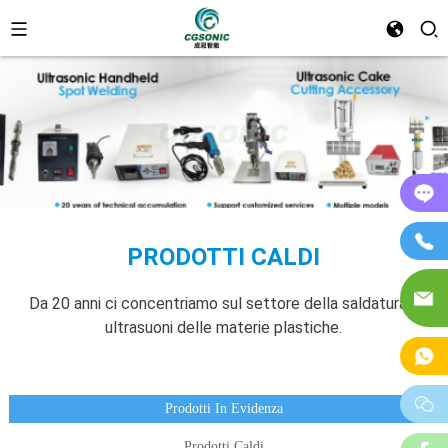
On
T
PRODOTTI CALDI
E-
Da 20 anni ci concentriamo sul settore della saldatura a
Ma
ultrasuoni delle materie plastiche.
W
w
Prodotti In Evidenza
Prodotti Caldi