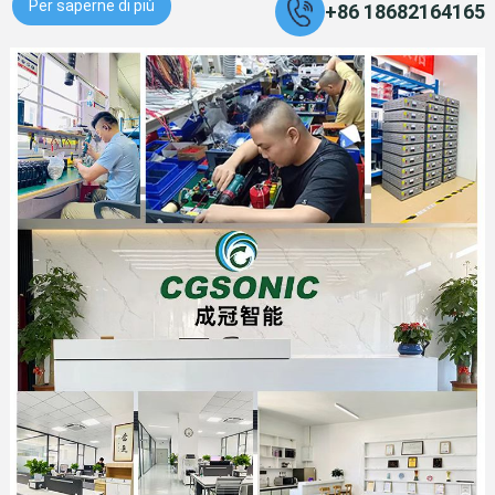
Per saperne di più
+86 18682164165