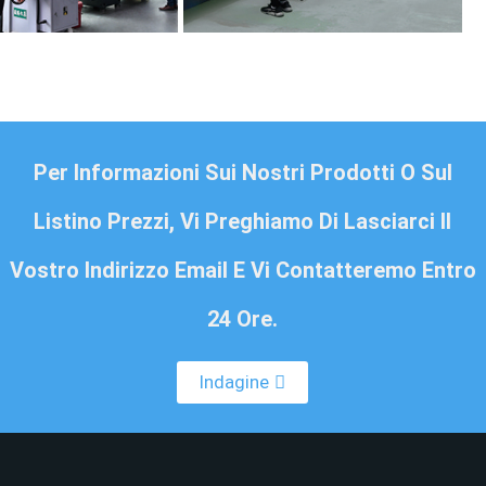
Per Informazioni Sui Nostri Prodotti O Sul
Listino Prezzi, Vi Preghiamo Di Lasciarci Il
Vostro Indirizzo Email E Vi Contatteremo Entro
24 Ore.
Indagine