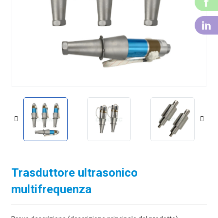
F
Li
Trasduttore ultrasonico
multifrequenza