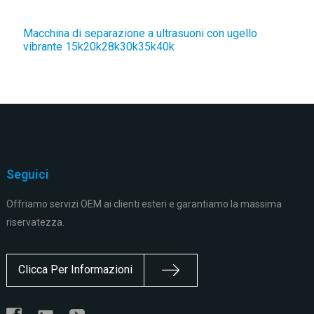
Macchina di separazione a ultrasuoni con ugello
O
vibrante 15k20k28k30k35k40k
u
Seguici
Offriamo servizi OEM ai clienti esteri e garantiamo la massima
riservatezza.
Clicca Per Informazioni