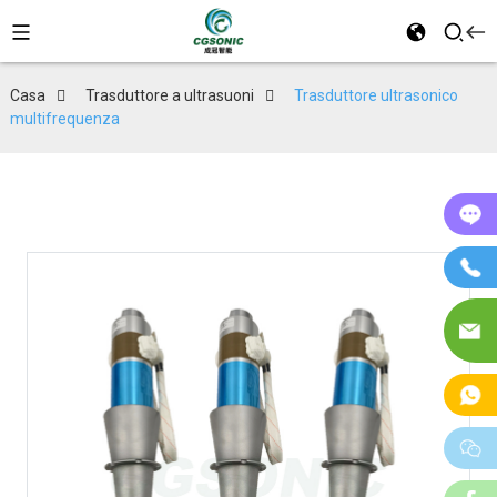
Casa
Trasduttore a ultrasuoni
Trasduttore ultrasonico
multifrequenza
On
T
E-
Ma
W
w