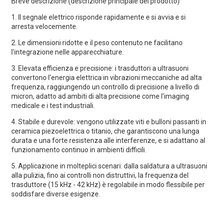
Breve descrizione (descrizione principale del prodotto)
1. Il segnale elettrico risponde rapidamente e si avvia e si
arresta velocemente.
2. Le dimensioni ridotte e il peso contenuto ne facilitano
l'integrazione nelle apparecchiature.
3. Elevata efficienza e precisione: i trasduttori a ultrasuoni
convertono l'energia elettrica in vibrazioni meccaniche ad alta
frequenza, raggiungendo un controllo di precisione a livello di
micron, adatto ad ambiti di alta precisione come l'imaging
medicale e i test industriali.
4. Stabile e durevole: vengono utilizzate viti e bulloni passanti in
ceramica piezoelettrica o titanio, che garantiscono una lunga
durata e una forte resistenza alle interferenze, e si adattano al
funzionamento continuo in ambienti difficili.
5. Applicazione in molteplici scenari: dalla saldatura a ultrasuoni
alla pulizia, fino ai controlli non distruttivi, la frequenza del
trasduttore (15 kHz - 42 kHz) è regolabile in modo flessibile per
soddisfare diverse esigenze.